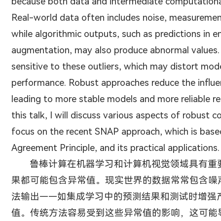
because both data and intermediate computational 
Real-world data often includes noise, measuremen
while algorithmic outputs, such as predictions in 
augmentation, may also produce abnormal values
sensitive to these outliers, which may distort mo
performance. Robust approaches reduce the influe
leading to more stable models and more reliable resu
this talk, I will discuss various aspects of robust 
focus on the recent SNAP approach, which is base
Agreement Principle, and its practical applications.
鲁棒计算在机器学习和计算机视觉领域具有重
果都可能包含异常值。现实世界的数据常常包含噪
法输出——如集成学习中的预测结果和测试时增强
值。传统方法容易受到这些异常值的影响，这可能