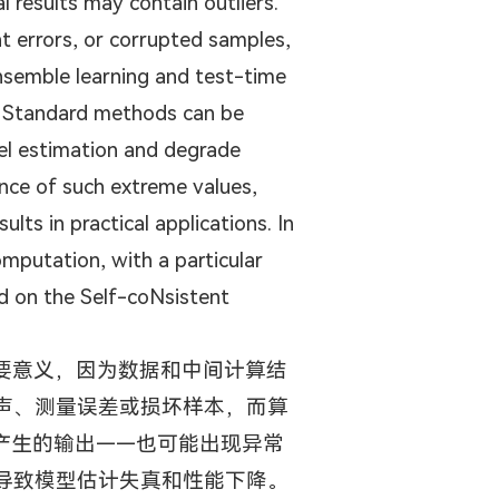
results may contain outliers.
t errors, or corrupted samples,
ensemble learning and test-time
. Standard methods can be
del estimation and degrade
nce of such extreme values,
lts in practical applications. In
computation, with a particular
d on the Self-coNsistent
要意义，因为数据和中间计算结
声、测量误差或损坏样本，而算
产生的输出——也可能出现异常
导致模型估计失真和性能下降。