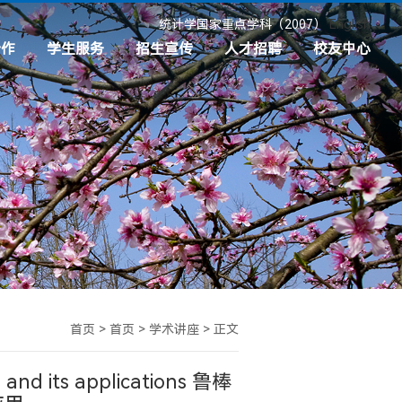
统计学国家重点学科（2007）
English
合作
学生服务
招生宣传
人才招聘
校友中心
目
共青团
本科招生
招聘信息
校友分会
接
学生奖助
硕士招生
校友工作
心理成长服务
博士招生
校友基金
职业发展与就业服务
新生入学须知
校友捐赠
制度文件
首页
>
首页
>
学术讲座
>
正文
d its applications 鲁棒