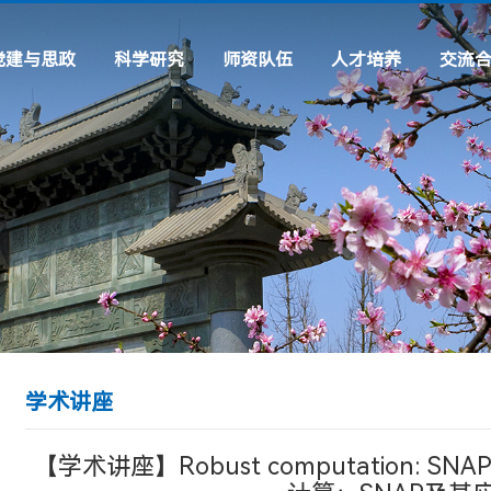
党建与思政
科学研究
师资队伍
人才培养
交流
理论建设
科研机构
专任教师
专业设置
交流项
工作动态
科研动态
行政及辅导员
虚拟仿真专题
常用链
通知公告
实践专题
先进风采
学习教育
学术讲座
【学术讲座】Robust computation: SNAP an