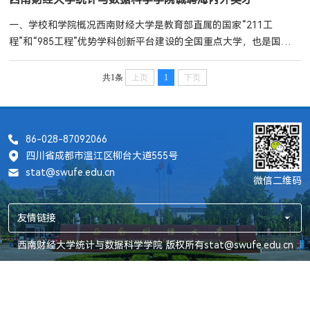
一、学校和学院概况西南财经大学是教育部直属的国家“211工
程”和“985工程”优势学科创新平台建设的全国重点大学，也是国家首
批“双一流”建设高校。学校坐落于中国历史文化名城——“天府之
国”成都，有光华、柳林两校区，辖地2300余亩。近年来，西南财经
共1条
上页
1
下页
大学主动把握经济、科技、教育深刻变革对高等财经教育的深远影
响，积极探索新时代高等财经教育创新发展之路，率先提出并深入推
进“建设新文科、引领新财经、创造新优势”战略，...
86-028-87092066
四川省成都市温江区柳台大道555号
stat@swufe.edu.cn
微信二维码
友情链接
西南财经大学统计与数据科学学院 版权所有stat@swufe.edu.cn