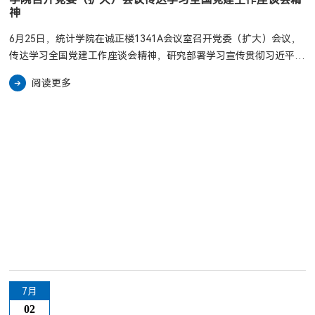
神
6月25日，统计学院在诚正楼1341A会议室召开党委（扩大）会议，
传达学习全国党建工作座谈会精神，研究部署学习宣传贯彻习近平党
建思想工作。学院领导班子成员、学院党委委员参加。会上，集中学
阅读更多
习了全国党建工作座谈会精神。传达学习了教育部党组学习会议精神
和学校党委（扩大）会议学习精神，并对学院学习宣传贯彻习近平党
建思想工作作了部署安排。会议指出，在“十五五”开局之年、中国共
产党成立105周年之际，党中央召开全国党建工作座谈会，...
7月
02