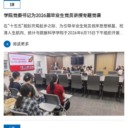
18
学院党委书记为2026届毕业生党员讲授专题党课
在“十五五”规划开局起步之际，为引导毕业生党员筑牢思想根基、校
准人生航向，统计与数据科学学院于2026年6月15日下午组织开展毕
业生党课。本次党课由学院党委书记董春主讲，2026届全体毕业生
阅读更多
党员参加学习。董春以“牢固树立和践行正确政绩观，在‘十五五’开
局中书写初心答卷”为主题，围绕“为何树”“树什么”“怎么树”三个方
面展开讲授。她首先梳理了党的历次集中教育，指出我们党始终注重
以思想教育正风肃纪，而此次正确政绩观学习教育正是在“...