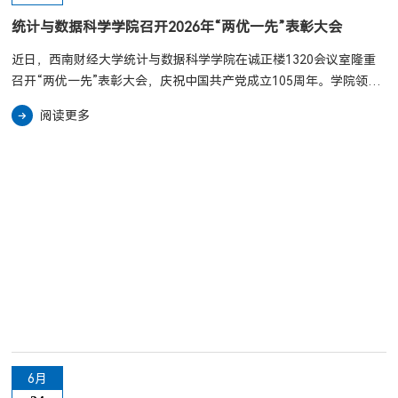
统计与数据科学学院召开2026年“两优一先”表彰大会
近日，西南财经大学统计与数据科学学院在诚正楼1320会议室隆重
召开“两优一先”表彰大会，庆祝中国共产党成立105周年。学院领
导、受表彰集体及个人代表、新发展党员和师生党员代表共同参加大
阅读更多
会。大会在雄壮的国歌声中拉开帷幕，全体与会人员肃立齐唱，现场
气氛庄重而热烈。学院党委书记董春同志向全院共产党员致以节日问
候，并向受表彰的集体、个人及新发展党员表示祝贺。她指出，过去
一年，学院党委在学校党委的坚强领导下，始终坚持以习近平新时代
中国特色社会主义思想为指导，...
6月