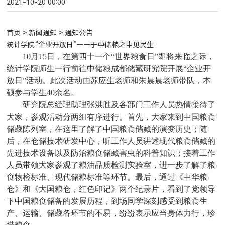
2021-10-20 00:00
首页
>
新闻通知
> 通知公告
统计学院“企业开放日”——于中储粮之中见民生
10
月15日，在第四十一个“世界粮食日”即将来临之际，
统计学院师生一行前往中储粮成都储藏研究院开展“企业开
放日”活动。此次活动由苏应生老师和朱晨晨老师带队，本
硕参与学生40余名。
研究院总经理助理张洪胜及各部门工作人员热情接待了
大家，参观活动分两组有序进行。首先，大家来到中国粮食
储藏陈列室，在这里了解了中国粮食储藏的演变历史；随
后，在仓储技术研发中心，听工作人员讲述现代粮食储藏的
先进技术设备以及防治粮食储藏害虫的科普知识；接着工作
人员带领大家参观了粮油品质检测实验室，进一步了解了粮
食物检标准、现代储粮标准等环节。最后，通过《中华粮
仓》和《大国粮仓，红色印记》两个纪录片，看到了党领导
下中国粮食储备的发展历程，到场同学深刻感受到粮食生
产、运输、储藏各环节的不易，纷纷表示应当身体力行，珍