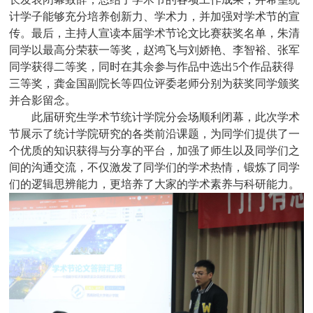
计学子能够充分培养创新力、学术力，并加强对学术节的宣
传。最后，主持人宣读本届学术节论文比赛获奖名单，朱清
同学以最高分荣获一等奖，赵鸿飞与刘娇艳、李智裕、张军
同学获得二等奖，
同时在其余参与作品中选出
5
个作品获得
三等奖，
龚金国副院长
等四位评委老师
分别为获奖同学颁奖
并合影留念。
此届研究生学术节统计学院分会场顺利闭幕，此次学术
节展示了统计学院研究的各类前沿课题，为同学们提供了一
个优质的知识获得与分享的平台，加强了师生以及同学们之
间的沟通交流，不仅激发了同学们的学术热情，锻炼了同学
们的逻辑思辨能力，更培养了大家的学术素养与科研能力。