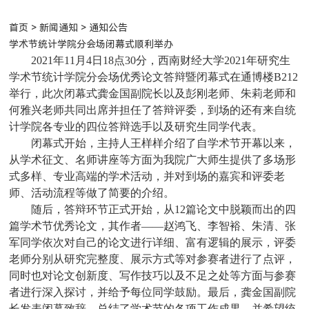
首页
>
新闻通知
> 通知公告
学术节统计学院分会场闭幕式顺利举办
2021
年11月4日18
点
30
分
，西南财经大学2021年研究生
学术节统计学院分会场优秀论文答辩暨闭幕式在通博楼B212
举行，此次闭幕式龚金国副院长以及彭刚老师、朱莉老师和
何雅兴老师共同出席并担任了答辩评委，
到
场的还有来自统
计学院各专业的四位答辩选手以及研究生同学代表。
闭幕式开始，主持人王样样介绍了自学术节开幕以来，
从学术征文、名师讲座等方面为我院广大师生提供了多场形
式多样、专业高端的学术活动，并对到场的嘉宾
和评委老
师
、活动流程等做了简要的介绍。
随后，答辩环节正式开始，从12篇论文中脱颖而出的四
篇学术节优秀论文，其作者——赵鸿飞、李智裕、朱清、张
军同学依次对自己的论文进行详细、富有逻辑的展示，评委
老师分别从研究完整度、展示方式等对参赛者进行了
点评
，
同时也对论文创新度、写作技巧以及不足之处等方面与参赛
者进行深入探讨，并给予每位同学鼓励。最后，龚金国副院
长发表闭幕致辞，总结了学术节的各项工作成果，并希望统