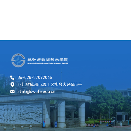
86-028-87092066
四川省成都市温江区柳台大道555号
stat@swufe.edu.cn