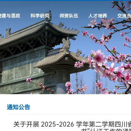
党建与思政
科学研究
师资队伍
人才培养
交流
理论建设
科研机构
专任教师
专业设置
交流项
工作动态
科研动态
行政及辅导员
虚拟仿真专题
常用链
通知公告
实践专题
先进风采
学习教育
通知公告
关于开展 2025-2026 学年第二学期四川