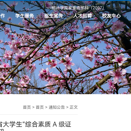
统计学国家重点学科（2007）
English
合作
学生服务
招生宣传
人才招聘
校友中心
目
共青团
本科招生
招聘信息
校友分会
接
学生奖助
硕士招生
校友工作
心理成长服务
博士招生
校友基金
职业发展与就业服务
新生入学须知
校友捐赠
制度文件
首页
>
首页
>
通知公告
>
正文
省大学生“综合素质 A 级证