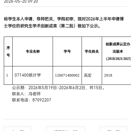
2026-05-20 09:20
经学生本人申请，导师把关，学院初审，现对
2026
年上半年申请博
士学位的研究生学术创新成果（第二批）做如下公示。
创新成果认定办
序
专业名称
学号
学生姓名
法版本
号
（
2018/2021/2025
071400统计学
1
120071400002
高宏
2018
公示期：
2026
年
5
月
19
日
-2026
年
6
月
2
日，共
15
日。
联系人：冯老师
联系电话：
87092207