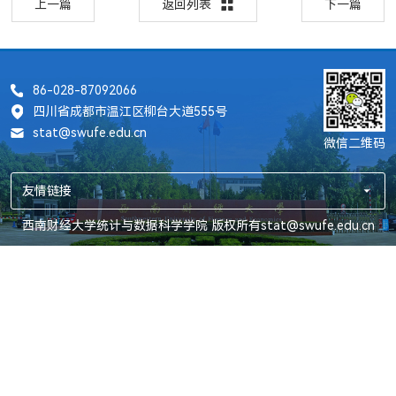
上一篇
返回列表
下一篇
86-028-87092066
四川省成都市温江区柳台大道555号
stat@swufe.edu.cn
微信二维码
友情链接
西南财经大学统计与数据科学学院 版权所有stat@swufe.edu.cn