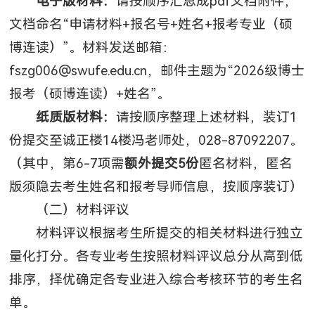
电子版材料：
请按顺序汇总成pdf文档附件，
文档命名“申请材料+报名号+姓名+报考专业（硕
博连读）”。材料发送邮箱：
fszg006@swufe.edu.cn，邮件主题为“2026级博士
报考（硕博连读）+姓名”。
纸质版材料：
请按顺序整理上述材料，装订1
份提交至诚正楼14楼冯老师处，028-87092207。
（其中，第6-7项需
额外提交5份
匿名材料，匿名
版须隐去考生姓名和报考导师信息，按顺序装订）
（二）材料评议
材料评议根据考生所提交的相关材料进行独立
量化打分。各专业考生按照材料评议总分从高到低
排序，择优确定各专业进入综合考核环节的考生名
单。