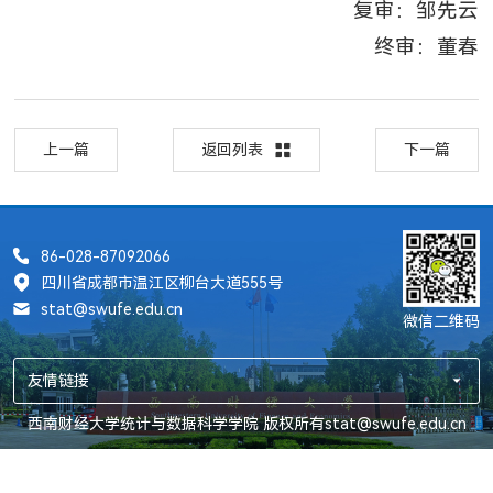
复审：邹先云
终审：董春
上一篇
返回列表
下一篇
86-028-87092066
四川省成都市温江区柳台大道555号
stat@swufe.edu.cn
微信二维码
友情链接
西南财经大学统计与数据科学学院 版权所有stat@swufe.edu.cn