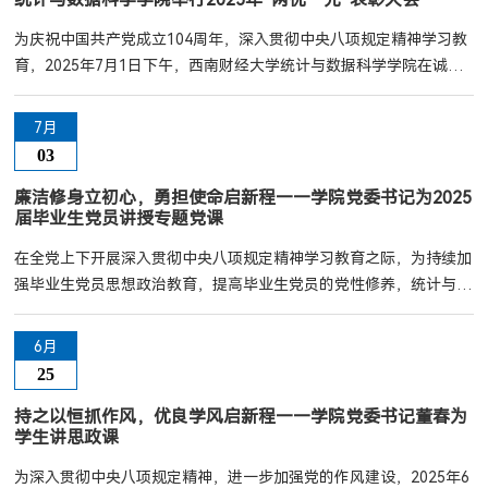
为庆祝中国共产党成立104周年，深入贯彻中央八项规定精神学习教
育，2025年7月1日下午，西南财经大学统计与数据科学学院在诚正
楼1320会议室隆重举行“两优一先”表彰大会，表彰学院先进基层党
组织、优秀共产党员、优秀党务工作者。学院领导班子成员、受表彰
7月
先进集体负责人和优秀个人，新发展党员及师生党员代表参加大会。
03
大会在庄严的国歌声中开始。学院党委书记董春同志首先向全院共产
党员致以节日问候，向受到表彰先进集体和优秀个人、...
廉洁修身立初心，勇担使命启新程——学院党委书记为2025
届毕业生党员讲授专题党课
在全党上下开展深入贯彻中央八项规定精神学习教育之际，为持续加
强毕业生党员思想政治教育，提高毕业生党员的党性修养，统计与数
据科学学院于2025年6月24日下午组织开展了一堂毕业生党课。本次
党课由学院党委董春主讲，2025届全体毕业生党员参加学习。董春
6月
围绕“严守纪律规矩，永葆党员本色”主题，结合中央八项规定精神，
25
重点强调了作风建设的重要性。她指出，作风问题是关系党的形象和
生命力的根本问题，毕业生党员即将步入社会，...
持之以恒抓作风，优良学风启新程——学院党委书记董春为
学生讲思政课
为深入贯彻中央八项规定精神，进一步加强党的作风建设，2025年6