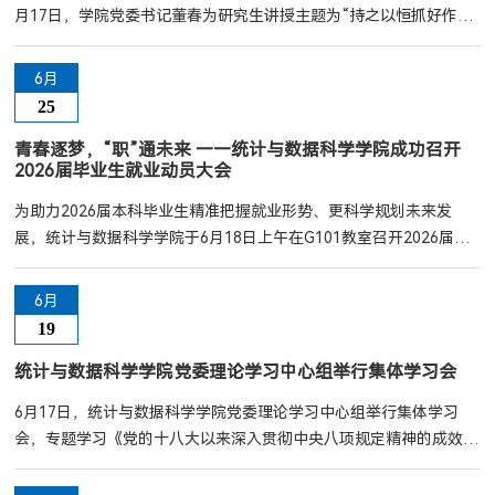
月17日，学院党委书记董春为研究生讲授主题为“持之以恒抓好作风
建设，以优良学风奋进新征程”的思政课。董春围绕深入贯彻中央八
项规定精神学习教育的意义、要求，结合实际案例，深入浅出地为大
6月
家上了一堂生动的课程。董春强调，优良的作风是党的生命线和政治
25
优势，这不仅是历史经验，更是党在新时期不断开创事业新局面的关
键所在。青年大学生要以优良的作风为指引，自觉加强学风建设，...
青春逐梦，“职”通未来 ——统计与数据科学学院成功召开
2026届毕业生就业动员大会
为助力2026届本科毕业生精准把握就业形势、更科学规划未来发
展，统计与数据科学学院于6月18日上午在G101教室召开2026届毕
业生就业动员大会。统计与数据科学学院党委副书记邹先云老师、教
学秘书高静老师及本科2022级学生220余人参加大会，会议由辅导员
6月
甘筑夏老师主持。大会伊始，邹书记结合同学们当前的实际状况，提
19
出了“科学分析、理性定位、脚踏实地、锲而不舍”的建议。接着，他
围绕考研、就业、留学等不同的发展方向，为同学们提供了切实可行
统计与数据科学学院党委理论学习中心组举行集体学习会
且极具价值的建议。...
6月17日，统计与数据科学学院党委理论学习中心组举行集体学习
会，专题学习《党的十八大以来深入贯彻中央八项规定精神的成效和
经验》和《八项规定改变中国》，推动学习教育走深走实。学校党委
常委、副校长史代敏莅临会议，学校研究生院院长、学校理论学习中