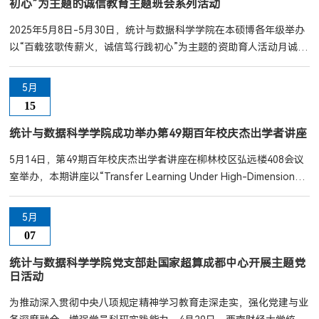
初心”为主题的诚信教育主题班会系列活动
风险管理领域的学科优势，...
2025年5月8日-5月30日，统计与数据科学学院在本硕博各年级举办
以“百载弦歌传薪火，诚信笃行践初心”为主题的资助育人活动月诚信
教育主题班会，旨在深化诚信教育，增强同学们的诚信意识。班会
中，各年级辅导员老师详细介绍了考试诚信的重要性，强调了诚信是
5月
学术研究和个人发展的基石。通过具体案例分析，让同学们深刻认识
15
到考试作弊不仅违背了学术诚信，也损害了个人声誉和未来发展。同
时，针对办理助学贷款的相关问题，老师们也进行了深入讲解，...
统计与数据科学学院成功举办第49期百年校庆杰出学者讲座
5月14日，第49期百年校庆杰出学者讲座在柳林校区弘远楼408会议
室举办，本期讲座以“Transfer Learning Under High-Dimensional
Network Convolutional Regression Model高维网络卷积回归模型
下的迁移学习”为主题，由中国人民大学黄丹阳教授主讲，我院副院
5月
长兰伟教授担任主持。40余名师生参与了本次讲座。讲座中，黄丹
07
阳教授深入探讨了网络化数据迁移学习中处理依赖关系的前沿问题。
针对现有研究在独立设置下处理多种分布变化的迁移学习虽有进
统计与数据科学学院党支部赴国家超算成都中心开展主题党
日活动
展，...
为推动深入贯彻中央八项规定精神学习教育走深走实，强化党建与业