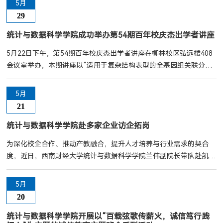
5月
心组学习列席旁听工作第六组成员王珏、工作人员于一多出席会议。
29
学院党委书记董春主持会议，学院党委理论学习中心组成员作交流发
言。会议指出，制定实施中央八项规定是我们党在新时代的徙木立信
统计与数据科学学院成功举办第54期百年校庆杰出学者讲座
之举，...
5月22日下午，第54期百年校庆杰出学者讲座在柳林校区弘远楼408
会议室举办，本期讲座以“适用于复杂结构表型的全基因组关联分析
算法”为主题，由北京大学基础医学院毕文健教授主讲，我院林华珍
教授担任主持。40余名师生参与了本次讲座。报告中，毕教授深入
5月
探讨了大型生物样本库数据背景下全基因组关联研究（GWAS）面临
21
的挑战与机遇。他指出，生存时间和纵向数据等复杂结构表型比传统
的连续或二分类表型蕴含更丰富的健康信息，但现有分析方法存在局
统计与数据科学学院赴多家企业访企拓岗
限性。...
为深化校企合作、推动产教融合，提升人才培养与行业需求的契合
度，近日，西南财经大学统计与数据科学学院兰伟副院长带队赴凯石
基金管理有限公司、成都数之星科技有限公司、成都塔斯克信息技术
有限公司开展访企拓岗专项行动，校企双方围绕人才培养、实习就
5月
业、科研协同、技术共享等议题展开深度交流，共谋合作新路径。走
20
访过程中，兰伟与凯石基金管理有限公司负责人围绕金融数据分析、
量化投资研究等领域展开探讨。凯石基金高度认可学院在统计建模与
统计与数据科学学院开展以“百载弦歌传薪火，诚信笃行践