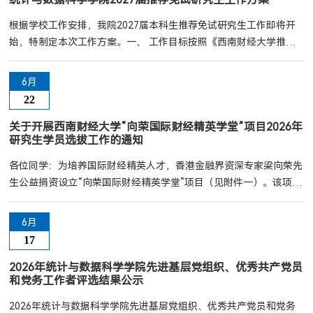
根据学校工作安排，我院2027届本科生推荐免试研究生工作即将开
始，特制定本次工作方案。一、 工作目标按照《西南财经大学推荐
免试研究生管理办法》规定，为鼓励优秀本科学生的学习积极性，保
证优秀人才能够得到进一步培养，结合我院实际，本着公平竞争、公
6月
开录取的原则，对2027届普通全日制应届本科学生进行免试研究生
22
选拔。二、工作安排1、学生报名：凡符合《西南财经大学推荐免试
研究生管理办法》（附件1）及《西南财经大学统计学院推荐免试研
关于开展西南财经大学“向荣国际财经精英学堂”项目2026年
研究生学员选拔工作的通知
究生工作实施细则》...
各位同学：为培养国际财经精英人才，香港金融界资深专家梁向荣先
生公益捐资设立“向荣国际财经精英学堂”项目（见附件一）。该项目
以公益育人、赋能青年为初心，助力财经学子接轨国际先进理念，打
通理论与实践壁垒，全方位锤炼综合素养，成长为适配时代需求的国
6月
际化财经精英。一、评选范围：全日制硕士2025级在读研究生
17
（2026年9月升入研二）二、推荐名额：全校共选拔10人；学院推荐
名额为1名。三、评选条件：（一）政治立场坚定，...
2026年统计与数据科学学院先进基层党组织、优秀共产党员
和党务工作者评选结果公示
2026年统计与数据科学学院先进基层党组织、优秀共产党员和党务