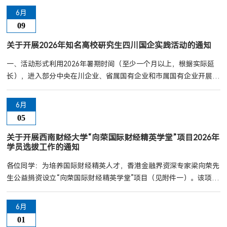
果类型（1或X）学术创新成果题目学术创新成果发表刊物及时间
6月
（认定机构）认定级别1020209数量经济学122020209001史文慧
09
20181Source-Conditioned Spillovers and Tail Dependence in
Belt and Road Equity Markets: Evidence from China Equity ...
关于开展2026年知名高校研究生四川国企实践活动的通知
一、活动形式利用2026年暑期时间（至少一个月以上，根据实际延
长），进入部分中央在川企业、省属国有企业和市属国有企业开展社
会实践活动。实践内容包括参与经营管理、策划运营、课题研究、人
力资源等专业性实效性较强的工作任务。二、活动安排1.报名与推
6月
荐：有意向的在读研究生可对照《2026年知名高校研究生四川国企
05
实践活动需求表》，结合岗位要求，填写《2026年知名高校研究生
四川国企实践活动报名表》（附件1），报名表中注明推荐意见并加
关于开展西南财经大学“向荣国际财经精英学堂”项目2026年
学员选拔工作的通知
盖就业中心公章（...
各位同学：为培养国际财经精英人才，香港金融界资深专家梁向荣先
生公益捐资设立“向荣国际财经精英学堂”项目（见附件一）。该项目
以公益育人、赋能青年为初心，助力财经学子接轨国际先进理念，打
通理论与实践壁垒，全方位锤炼综合素养，成长为适配时代需求的国
6月
际化财经精英。一、评选范围：全日制本科大三在读学生。二、推荐
01
名额：全校共选拔10人；学院推荐名额为1名。三、评选条件：