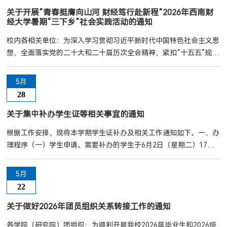
（一）政治立场坚定，遵纪守法，品行端正，在校期间无任何违章违
关于开展“青春挺膺向山河 财经笃行赴新程”2026年西南财
经大学暑期“三下乡”社会实践活动的通知
纪记录；...
校内各相关单位：为深入学习贯彻习近平新时代中国特色社会主义思
想，全面落实党的二十大和二十届历次全会精神，紧扣“十五五”规划
战略部署，引导学生在社会课堂中受教育、长才干、作 贡献，在志
愿服务与社会实践中挺膺担当，奋力写好“ 强国建设 西财何为” 的使
5月
命画卷 ，构建特色鲜明、全域覆盖的新时代实践育人体系。经研究
28
决定，我校将组织开展“青春 挺膺向山河 财经笃行赴新程”2026 年西
南财经大学暑期“三下乡”社会实践活动。...
关于集中补办学生证等相关事宜的通知
根据工作安排，现将本学期学生证补办及相关工作通知如下。一、办
理程序（一）学生申请。需要补办的学生于6月2日（星期二）17：
00前在系统中完成申请（操作程序：智慧学工系统-日常事务板块-
学生证补办板块）。补办学生证的同学需将一张一寸证件照（白底或
5月
蓝底，背面注明本人姓名和学号）交至诚正楼1419办公室。网址：
22
https://authserver.swufe.edu.cn/（二）学院审核。辅导员于6月4
日（星期四）17:00前在系统中完成审核（操作程序：...
关于做好2026年团员组织关系转接工作的通知
各学院（研究院）团组织：为顺利开展我校2026届毕业生和2026级