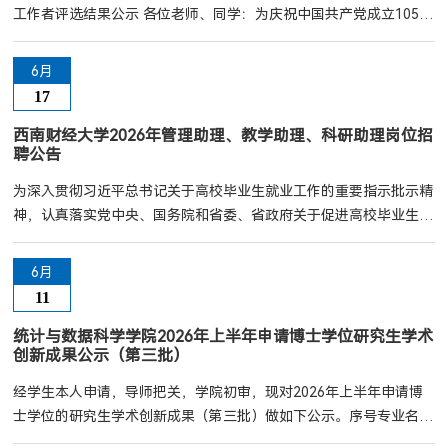
工作者评选结果公示 各位老师、同学：为庆祝中国共产党成立105周
年，进一步激励我院广大师生党员牢记嘱托、砥砺奋进，谱写教育强
国建设西财篇章，奋力开启新百年新征程，学院党委决定表彰一批先
6月
进基层党组织、优秀共产党员和优秀党务工作者。按照评选表彰工作
17
部署，在各党支部提出推荐对象的基础上，采取自下而上、上下结合
的方式，认真审核遴选，确定了2个先进基层党组织、...
西南财经大学2026年管理助理、教学助理、科研助理岗位招
聘公告
为深入贯彻习近平总书记关于高校毕业生就业工作的重要指示批示精
神，认真落实党中央、国务院和省委、省政府关于促进高校毕业生高
质量充分就业的决策部署，根据教育部《关于开展2026届高校毕业
生就业“百日冲刺”行动的通知》（教就业司函〔2026〕29号）和四
6月
川省科学技术厅《关于做好2026年科技系统科研助理岗位开发及招
11
录高校毕业生就业工作的通知》（川科才〔2026〕10号）要求，结
合我校实际，现面向2026届未就业毕业生招聘管理助理、...
统计与数据科学学院2026年上半年申请博士学位研究生学术
创新成果公示（第三批）
经学生本人申请，导师把关，学院初审，现对2026年上半年申请博
士学位的研究生学术创新成果（第三批）做如下公示。序号专业名称
学号学生姓名创新成果认定办法版本（2018/2021/2025)学术创新成