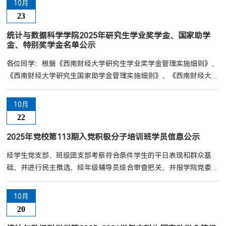
10月
2026届全日制应届毕业生人数的10%（二）省级优秀毕业生：在校
23
2026届全日制应届毕业生人数的4%注：省级优秀毕业生由各学院
（研究院）在校级优秀毕业生中择优推荐候选人。三、评选条件（...
统计与数据科学学院2025年研究生学业奖学金、国家助学
金、特别奖学金名单公示
各位同学：根据《西南财经大学研究生学业奖学金管理实施细则》、
《西南财经大学研究生国家助学金管理实施细则》、《西南财经大学
硕博连读（预备）特别奖学金、优秀博士生特别奖学金管理实施细
则》、《统计与数据科学学院研究生学业奖学金评定实施办法（试
10月
行）》、《统计与数据科学学院优秀博士生特别奖学金管理实施细
22
则》的相关规定，经学生自愿申请，年级审核，学院奖学金评审小组
评审，现将统计与数据科学学院2025年研究生学业奖学金、...
2025年党校第113期入党积极分子培训班学员信息公示
经学生党支部、班级团支部考察符合条件学生的平日表现和群众基
础，并进行民主推选，经年级辅导员综合审查把关，并报学院党委审
批，现对我院2025年党校第113期入党积极分子培训班学员信息进行
公示（见附件），如有异议，请实名电话或书面向学院反映。公示期
10月
结束，将安排参加学校入党积极分子培训班，特此说明。公示时间：
20
2025年10月22日至10月24日联系电话：028-87092372联系老师：