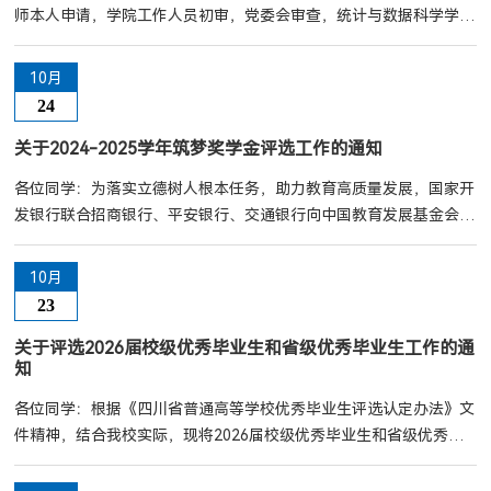
师本人申请，学院工作人员初审，党委会审查，统计与数据科学学院
学位评定分委会讨论，党政联席会审核，现将本单位初审推荐的
2025年新增博士研究生导师名单公示如下，公示期为2025年10月28
10月
日至2025年11月4日。如对公示结果有异议，可在公示期内反馈，联
24
系电话：87092207。遴选类别学科类别申报人姓名性别出生日期所
属一级学科所属专业最高学位专业技术职称近5年教学科研成果统计
关于2024-2025学年筑梦奖学金评选工作的通知
学术论文类/...
各位同学：为落实立德树人根本任务，助力教育高质量发展，国家开
发银行联合招商银行、平安银行、交通银行向中国教育发展基金会捐
赠资金，共同设立“筑梦奖学金”，用于奖励获得过国家开发银行承办
的国家助学贷款的学生中，品学兼优的全日制本科生，激励学生努力
10月
向学、奋发向上、自强不息、成长成才。为确保评选工作顺利进行，
23
现将有关事宜通知如下：一、评选范围：在校全日制二年级以上（含
二年级）本科生二、评选年度：2024-2025学年三、...
关于评选2026届校级优秀毕业生和省级优秀毕业生工作的通
知
各位同学：根据《四川省普通高等学校优秀毕业生评选认定办法》文
件精神，结合我校实际，现将2026届校级优秀毕业生和省级优秀毕
业生评选工作安排通知如下：一、评选范围在校2026届全日制应届
毕业本科生、研究生。二、评选名额（一）校级优秀毕业生：在校