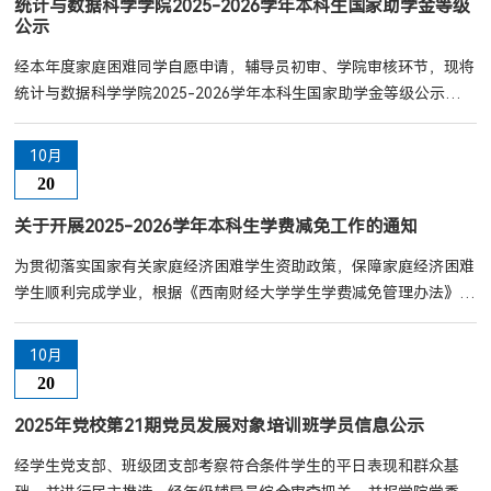
黄老师统计与数据科学学院党委2025年10月22日
统计与数据科学学院2025-2026学年本科生国家助学金等级
公示
经本年度家庭困难同学自愿申请，辅导员初审、学院审核环节，现将
统计与数据科学学院2025-2026学年本科生国家助学金等级公示如下
（详情见附件），公示期：2025年10月20日—10月24日，请有异议
者于公示期内向学院反映。联系人：游老师联系电话：028-
10月
87081611统计与数据科学学院2025年10月20日
20
关于开展2025-2026学年本科生学费减免工作的通知
为贯彻落实国家有关家庭经济困难学生资助政策，保障家庭经济困难
学生顺利完成学业，根据《西南财经大学学生学费减免管理办法》，
学校对全日制在读本科生中因特殊原因导致缴纳学费有困难的学生实
行学费部分减免。现将相关事项通知如下：一、学费减免对象全日制
10月
在校本科生二、学费减免条件（一）热爱祖国，拥护中国共产党，遵
20
守国家法律和学校有关规章制度，诚实守信，道德品质良好，无违
法、违纪处分记录；（二）积极上进，勤奋学习；...
2025年党校第21期党员发展对象培训班学员信息公示
经学生党支部、班级团支部考察符合条件学生的平日表现和群众基