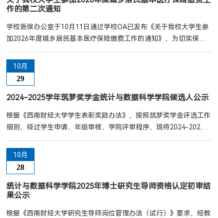
作的第二次通知
学校医保办公室于10月11日通过学校OA已发布《关于我校大学生参
加2026年度城乡居民基本医疗保险缴费工作的通知》，为切实保障
学生基本医疗保险权益，现就参保缴费及相关事宜再次通知如下：
一、 我校全日制大学生（包括全日制本科生、全日制硕士研究生、
10月
全日制博士研究生及港、澳、台籍大学生）均纳入成都市城乡居民基
29
本医疗保险参保范围。二、学校集中收取学生参保费截止时间延长至
11月30日，请各学院及时通知尚未缴纳基本医疗参保费的同学（...
2024-2025学年筑梦奖学金统计与数据科学学院候选人公示
根据《西南财经大学学生表彰奖励办法》，按照筑梦奖学金评选工作
细则，经过学生申请、年级审核、学院评审程序，现将2024-2025学
年筑梦奖学金统计与数据科学学院候选人进行公示。候选人：王雯怡
公示期：2025年10月29日-10月31日（3个工作日），请有异议者于
10月
公示期内实名向学院反映。最终评选结果以学校公示为准。联系人：
28
王老师，联系电话：028-87081790统计与数据科学学院2025年10
月29日
统计与数据科学学院2025年博士研究生导师资格认定初审结
果公示
根据《西南财经大学研究生导师岗位管理办法（试行）》要求，经教