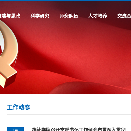
党建与思政
科学研究
师资队伍
人才培养
交流
理论建设
科研机构
专任教师
专业设置
交流项
工作动态
科研动态
行政及辅导员
虚拟仿真专题
常用链
通知公告
实践专题
先进风采
学习教育
工作动态
统计学院召开支部书记工作例会布置深入贯彻