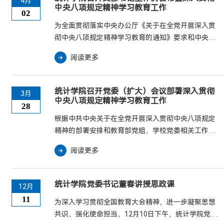
4月
中央八项规定精神学习教育工作
02
为全面贯彻落实中央办公厅《关于在全党开展深入贯
彻中央八项规定精神学习教育的通知》要求和中央党
的建设工作领导小组会议精神，根据学校党委相关工
阅读更多
作要求，近日，统计学院在诚正楼1341A会议室召开
支部书记工作例会，安排布置师生党支部深入贯彻中
央八项规定精神学习教育工作。学院党委书记董春，
统计学院召开党委（扩大）会议部署深入贯彻
3月
各师生党支部书记参加会议。会上，传达学习了学校
中央八项规定精神学习教育工作
28
党的建设和全面从严治党工作领导小组（扩大）会议
根据中共中央关于在全党开展深入贯彻中央八项规定
精神和学校《关于开展深入贯彻中央八项规定精神学
精神的部署安排和教育部党组、学校党委相关工作要
习教育工作方案》...
求，3月25日，统计学院在诚正楼1341A会议室召开党
阅读更多
委（扩大）会议，安排部署学院深入贯彻中央八项规
定精神学习教育工作。学院领导班子成员、学院党委
委员参加。会上，集中学习了中央党的建设工作领导
统计学院党委书记董春讲授思政课
12月
小组会议精神、中共中央办公厅《关于在全党开展深
11
为深入学习贯彻全国教育大会精神，进一步凝聚思想
入贯彻中央八项规定精神学习教育的通知》、教育部
共识、强化使命担当，12月10日下午，统计学院党委
党组会议精神。传达学习了学校党的建设和全面从严