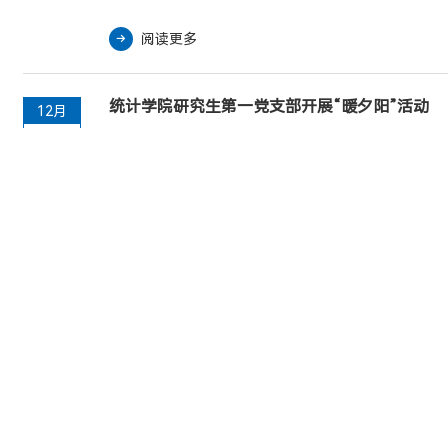
书记董春为我院研究生带来了一堂内容丰富、意义深
治党工作领导小组（...
远的思政课。董春以《深入学习贯彻全国教育大会精
阅读更多
神 践行教育强国时代使命》为题，从历次全国教育大
会主要内容回顾、深入学习贯彻全国教育大会精神、
全力推动全国教育大会精神落地见效三个方面进行了
统计学院研究生第一党支部开展“暖夕阳”活动
12月
详细阐述。董春强调，全国教育大会是在以中国式现
11
12月3日下午，统计学院研究生第一党支部的党员志愿
代化全面推进强国建设、民族复兴伟业的关键时期，...
者们前往天府社区养老院梓潼分院开展了一场别开生
面的“暖夕阳”志愿服务活动。当天下午，阳光明媚，
养老院内洋溢着欢声笑语。志愿者们早早地来到现
阅读更多
场，布置好了一切。随着活动的正式开始，志愿者们
首先提议大家一起聆听红色歌曲，用老人们最喜爱的
歌声唤醒心中的美好记忆。爷爷奶奶们被这份热情所
感染，纷纷加入到歌唱的行列中，一时间，养老院内
歌声此起彼伏，充满了温馨与欢乐。...