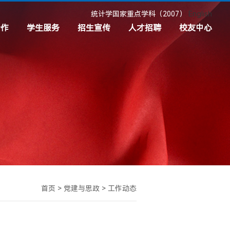
统计学国家重点学科（2007）
English
合作
学生服务
招生宣传
人才招聘
校友中心
目
共青团
本科招生
招聘信息
校友分会
接
学生奖助
硕士招生
校友工作
心理成长服务
博士招生
校友基金
职业发展与就业服务
新生入学须知
校友捐赠
制度文件
首页
>
党建与思政
>
工作动态