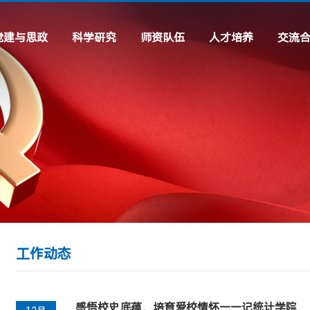
党建与思政
科学研究
师资队伍
人才培养
交流
理论建设
科研机构
专任教师
专业设置
交流项
工作动态
科研动态
行政及辅导员
虚拟仿真专题
常用链
通知公告
实践专题
先进风采
学习教育
工作动态
感悟校史底蕴，培育爱校情怀——记统计学院