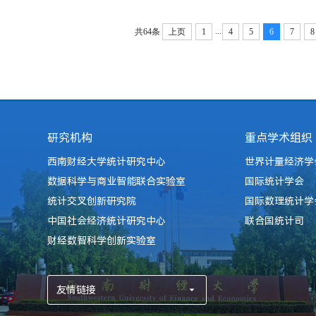
们要结合《论教育》这一重要著作，深入学习宣传贯
彻习近平总书记重要讲话和全国教育大会精神，深刻
...
共64条
上页
1
4
5
6
7
8
把握教育的政治属性、人民属性、战略属性，更加深
刻领会习近平总书记关于教育的重要论述的时代背
景、...
研究机构
重点学术组织
西南财经大学统计研究中心
世界计量经济学
数据科学与商业智能联合实验室
国际统计学会
统计交叉创新研究院
国际数理统计学
中国社会经济统计研究中心
联合国统计司
财经数智科学创新实验室
友情链接