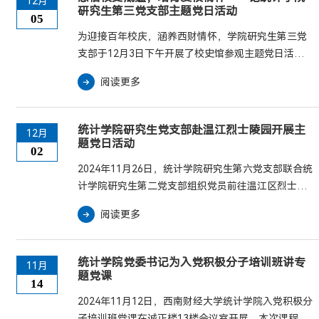
12月
研究生第三党支部主题党日活动
05
为迎接百年校庆，涵养西财情怀，学院研究生第三党
支部于12月3日下午开展了校史馆参观主题党日活动。
此次活动旨在通过回顾学校发展历程，激发党员的爱
阅读更多
国爱校情怀，加深对学校文化传统和价值观的理解。
在专业讲解员的带领下，党员们步入校史馆，开始了
穿越时光的旅程。一幅幅珍贵的历史照片映入眼帘，
统计学院研究生党支部赴温江烈士陵园开展主
12月
一件件实物展品诉说着过往。它们生动再现了西南财
题党日活动
02
经大学从光华大学起步，历经风雨洗礼，逐步成长为
2024年11月26日，统计学院研究生第六党支部联合统
今日“双一流”建设高校的近百年辉煌篇章。...
计学院研究生第二党支部组织党员前往温江区烈士陵
园，开展“缅怀革命先烈，传承红色基因”主题党日活
阅读更多
动。此次活动旨在深化党史学习教育，增强党员的责
任感和使命感，激励全体党员不忘初心，砥砺前行。
下午2时，党员们在党支部书记李芷茜的带领下，从学
统计学院党委书记为入党积极分子培训班讲专
11月
校南门乘车前往温江区烈士陵园。到达后，党员们整
题党课
14
齐列队于烈士陵园门前，并在庄严肃穆的氛围中向烈
2024年11月12日，西南财经大学统计学院入党积极分
士纪念碑默哀三分钟，以表达对革命先烈的深切哀悼
子培训班党课在诚正楼13楼会议室开展，本次课程由