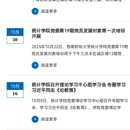
和无限敬仰。...
学院党委书记董春主讲。董春以“不忘初心跟党走”为
阅读更多
主题，首先从教育的战略地位、教育强国的核心特征
和建设教育强国的科学方法等三个方面，向大家深入
阐释了习近平总书记重要讲话和全国教育大会的丰富
统计学院党委第19期党员发展对象第一次培训
10月
内涵、精神实质和重大意义。她指出，全国教育大会
开展
30
胜利召开，体现出以习近平同志为核心的党中央对教
2024年10月22日，西南财经大学统计学院党委第19期
育工作的高度重视，同学们应当积极学习贯彻大会精
党员发展对象培训班于下午三点半在诚正楼13楼党建
神，...
会议室开班。统计学院党委副书记、纪委书记邹先
阅读更多
云，学院党建组织员黄琴，第19期发展对象培训班全
体学员参加了本次会议。首先，邹先云为党员发展对
象作主题为“明确使命，端正入党动机”的党课，他分
统计学院召开理论学习中心组学习会 专题学习
10月
别从“党的性质宗旨”“党员具备条件”“党的初心使
习近平同志《论教育》
16
命”“锤炼党性修养”四个方面进行培训，帮助同学们坚
10月8日，统计学院党委理论学习中心组召开专题学习
定共产主义理想信念，增强责任意识，...
会，学习习近平同志《论教育》。学院党委理论学习
中心组成员、教师党支部党员代表参加会议并做交流
阅读更多
发言。会议指出，习近平同志《论教育》在全国教育
大会胜利召开之际出版发行，具有特殊重要意义。我