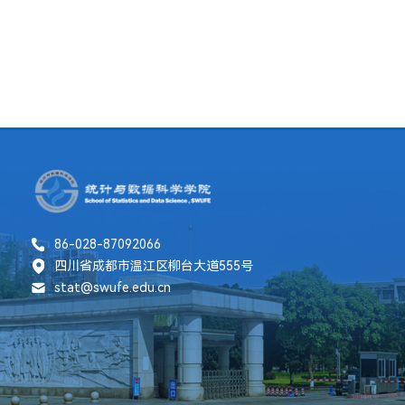
86-028-87092066
四川省成都市温江区柳台大道555号
stat@swufe.edu.cn