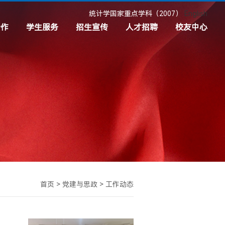
统计学国家重点学科（2007）
English
合作
学生服务
招生宣传
人才招聘
校友中心
目
共青团
本科招生
招聘信息
校友分会
接
学生奖助
硕士招生
校友工作
心理成长服务
博士招生
校友基金
职业发展与就业服务
新生入学须知
校友捐赠
制度文件
首页
>
党建与思政
>
工作动态