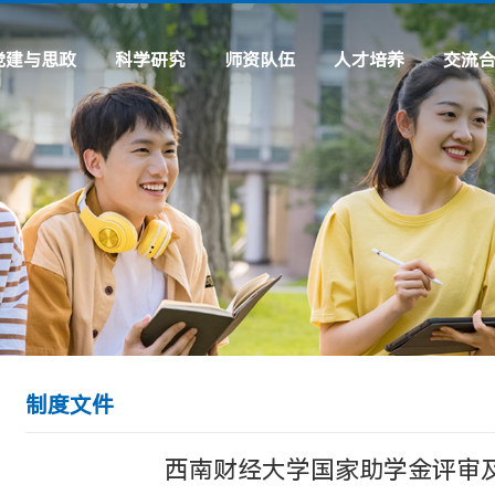
党建与思政
科学研究
师资队伍
人才培养
交流
理论建设
科研机构
专任教师
专业设置
交流项
工作动态
科研动态
行政及辅导员
虚拟仿真专题
常用链
通知公告
实践专题
先进风采
学习教育
制度文件
西南财经大学国家助学金评审