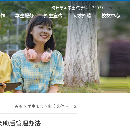
统计学国家重点学科（2007）
English
合作
学生服务
招生宣传
人才招聘
校友中心
目
共青团
本科招生
招聘信息
校友分会
接
学生奖助
硕士招生
校友工作
心理成长服务
博士招生
校友基金
职业发展与就业服务
新生入学须知
校友捐赠
制度文件
首页
>
学生服务
>
制度文件
>
正文
及助后管理办法